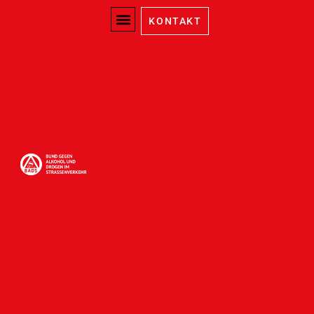
Kategorie:
Südbaden
KONTAKT
GIBACHTIMVERKEHR
startet in Baden-
Württemberg die
Aktionswoche „ZweiRäder –
sicher ans Ziel“