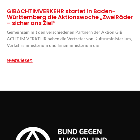
GIBACHTIMVERKEHR startet in Baden-
Württemberg die Aktionswoche „ZweiRäder
– sicher ans Ziel“
Gemeinsam mit den verschiedenen Partnern der Aktion GIB
ACHT IM VERKEHR haben die Vertreter von Kultusministerium,
Verkehrsministerium und Innenministerium die
Weiterlesen