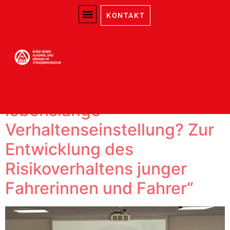
Kategorie:
Sachsen-
KONTAKT
Anhalt
8. Symposium
„Jugendliches Risiko als
lebenslange
Verhaltenseinstellung? Zur
Entwicklung des
Risikoverhaltens junger
Fahrerinnen und Fahrer“