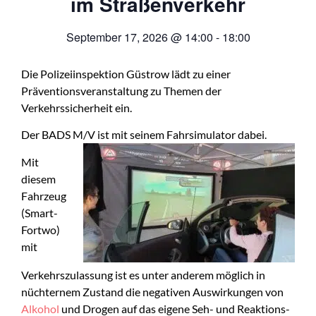
im Straßenverkehr
September 17, 2026
@
14:00
-
18:00
Die Polizeiinspektion Güstrow lädt zu einer
Präventionsveranstaltung zu Themen der
Verkehrssicherheit ein.
Der BADS M/V ist mit seinem Fahrsimulator dabei.
Mit
diesem
Fahrzeug
(Smart-
Fortwo)
mit
Verkehrszulassung ist es unter anderem möglich in
nüchternem Zustand die negativen Auswirkungen von
Alkohol
und Drogen auf das eigene Seh- und Reaktions­