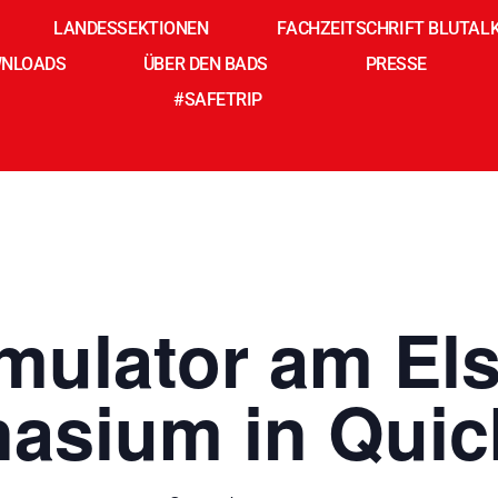
LANDESSEKTIONEN
FACHZEITSCHRIFT BLUTAL
NLOADS
ÜBER DEN BADS
PRESSE
#SAFETRIP
mulator am El
asium in Quic