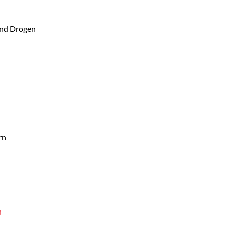
 und Drogen
rn
n