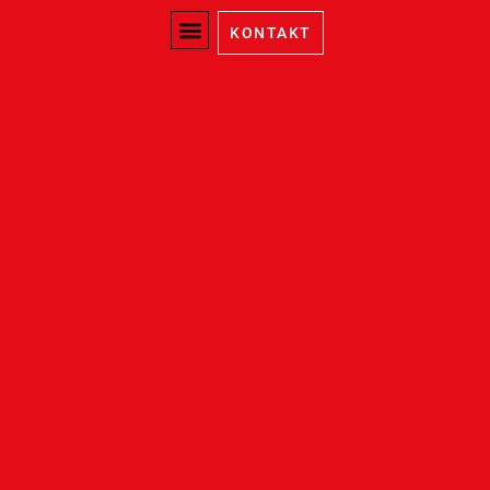
KONTAKT
Rauschfrei im
Straßenverkehr
Wir
Wir
Wir
fordern.
fördern.
klären
auf.