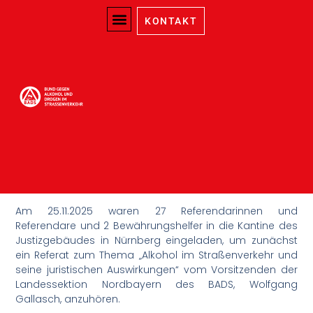
KONTAKT
Selbsterfahrungsversuch
für Referendarinnen und
Referendare in Nürnberg
am 25.11.2025
November 30, 2025
Bayern Nord
Am 25.11.2025 waren 27 Referendarinnen und
Referendare und 2 Bewährungshelfer in die Kantine des
Justizgebäudes in Nürnberg eingeladen, um zunächst
ein Referat zum Thema „Alkohol im Straßenverkehr und
seine juristischen Auswirkungen“ vom Vorsitzenden der
Landessektion Nordbayern des BADS, Wolfgang
Gallasch, anzuhören.