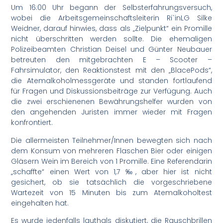
Um 16:00 Uhr begann der Selbsterfahrungsversuch,
wobei die Arbeitsgemeinschaftsleiterin Ri`inLG Silke
Weidner, darauf hinwies, dass als „Zielpunkt“ ein Promille
nicht überschritten werden sollte. Die ehemaligen
Polizeibeamten Christian Deisel und Günter Neubauer
betreuten den mitgebrachten E – Scooter –
Fahrsimulator, den Reaktionstest mit den „BlacePods“,
die Atemalkoholmessgeräte und standen fortlaufend
für Fragen und Diskussionsbeiträge zur Verfügung. Auch
die zwei erschienenen Bewährungshelfer wurden von
den angehenden Juristen immer wieder mit Fragen
konfrontiert.
Die allermeisten Teilnehmer/Innen bewegten sich nach
dem Konsum von mehreren Flaschen Bier oder einigen
Gläsern Wein im Bereich von 1 Promille. Eine Referendarin
„schaffte“ einen Wert von 1,7 ‰, aber hier ist nicht
gesichert, ob sie tatsächlich die vorgeschriebene
Wartezeit von 15 Minuten bis zum Atemalkoholtest
eingehalten hat.
Es wurde jedenfalls lauthals diskutiert, die Rauschbrillen