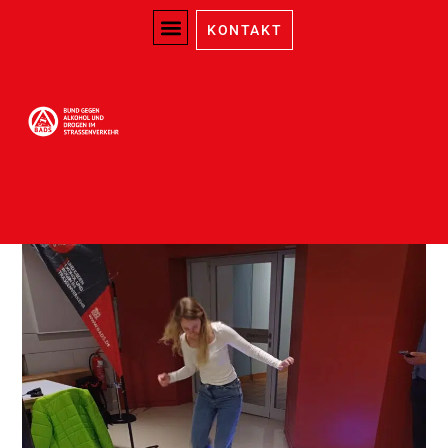
KONTAKT
Reaktiontest mit
BlazePods
März 28, 2026
Schleswig-Holstein