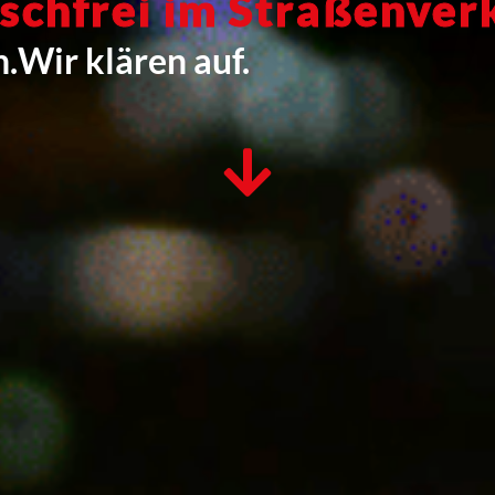
schfrei im Straßenver
n.
Wir klären auf.